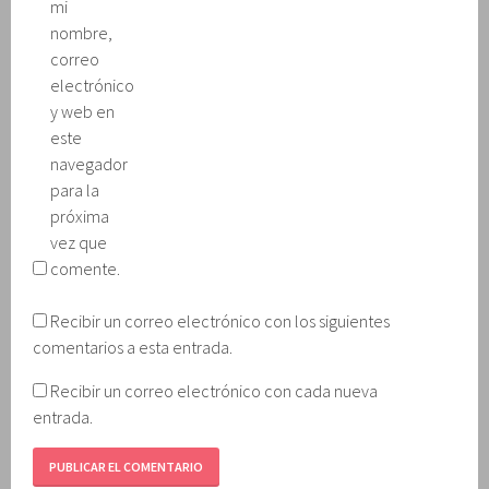
mi
nombre,
correo
electrónico
y web en
este
navegador
para la
próxima
vez que
comente.
Recibir un correo electrónico con los siguientes
comentarios a esta entrada.
Recibir un correo electrónico con cada nueva
entrada.