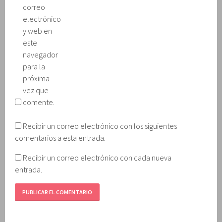
correo
electrónico
y web en
este
navegador
para la
próxima
vez que
comente.
Recibir un correo electrónico con los siguientes
comentarios a esta entrada.
Recibir un correo electrónico con cada nueva
entrada.