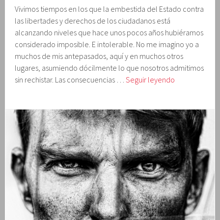
Vivimos tiempos en los que la embestida del Estado contra
las libertades y derechos de los ciudadanos está
alcanzando niveles que hace unos pocos años hubiéramos
considerado imposible. E intolerable. No me imagino yo a
muchos de mis antepasados, aquí y en muchos otros
lugares, asumiendo dócilmente lo que nosotros admitimos
El
sin rechistar. Las consecuencias …
Seguir leyendo
Estado
o
nosotros