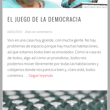
EL JUEGO DE LA DEMOCRACIA
04/02/2021
Deja un comentario
Vivo en una casa muy grande, con mucha gente. No hay
problemas de espacio porque hay muchas habitaciones,
así que estamos todos bien acomodados. Como la casa es
de todos, algo así como un proindiviso, todos nos
podemos mover libremente por todas las habitaciones y
cobijarnos donde nos parezca bien y, claro está, todos
El
corremos …
Seguir leyendo
juego
de
la
democracia