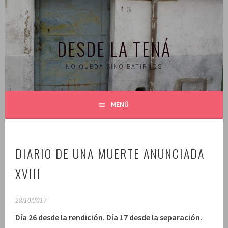
Saltar
al
contenido
DESDE LA TENÁ
NO QUEDA SINO BATIRNOS
MENÚ
DIARIO DE UNA MUERTE ANUNCIADA
XVIII
28/10/2017
Día 26 desde la rendición. Día 17 desde la separación.