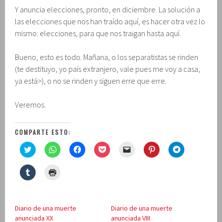
Y anuncia elecciones, pronto, en diciembre. La solución a
las elecciones que nos han traído aquí, es hacer otra vez lo
mismo: elecciones, para que nos traigan hasta aquí.
Bueno, esto es todo. Mañana, o los separatistas se rinden
(te destituyo, yo país extranjero, vale pues me voy a casa,
ya está>), o no se rinden y siguen erre que erre.
Veremos.
COMPARTE ESTO:
H
H
H
H
H
H
H
a
a
a
a
a
a
a
z
z
z
z
z
z
z
c
c
c
c
c
c
c
H
H
l
l
l
l
l
l
l
a
a
i
i
i
i
i
i
i
z
z
c
c
c
c
c
c
c
c
c
p
p
p
p
p
p
p
l
l
a
a
a
a
a
a
a
i
i
r
r
r
r
r
r
r
Diario de una muerte
Diario de una muerte
c
c
a
a
a
a
a
a
a
p
p
anunciada XX
anunciada VIII
c
c
c
c
e
c
c