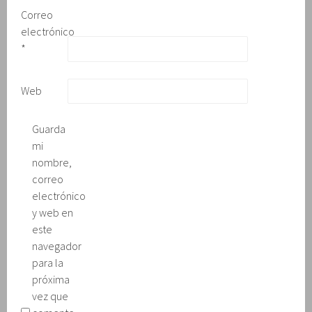
Correo
electrónico
*
Web
Guarda
mi
nombre,
correo
electrónico
y web en
este
navegador
para la
próxima
vez que