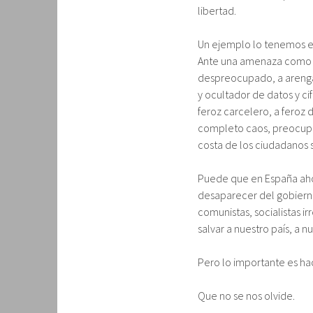
libertad.
Un ejemplo lo tenemos e
Ante una amenaza como es
despreocupado, a arenga
y ocultador de datos y ci
feroz carcelero, a feroz
completo caos, preocupad
costa de los ciudadanos 
Puede que en España ahor
desaparecer del gobiern
comunistas, socialistas i
salvar a nuestro país, a 
Pero lo importante es ha
Que no se nos olvide.