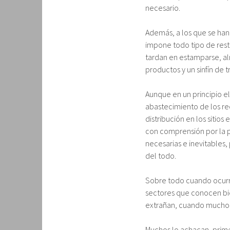
necesario.
Además, a los que se han
impone todo tipo de rest
tardan en estamparse, a
productos y un sinfín de t
Aunque en un principio el
abastecimiento de los re
distribución en los sitio
con comprensión por la
necesarias e inevitables
del todo.
Sobre todo cuando ocurre
sectores que conocen bi
extrañan, cuando muchos
Muchos lo achacan, prime