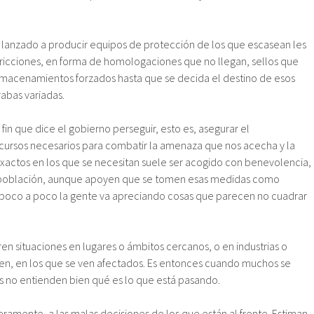
 lanzado a producir equipos de protección de los que escasean les
ricciones, en forma de homologaciones que no llegan, sellos que
lmacenamientos forzados hasta que se decida el destino de esos
rabas variadas.
 fin que dice el gobierno perseguir, esto es, asegurar el
cursos necesarios para combatir la amenaza que nos acecha y la
s exactos en los que se necesitan suele ser acogido con benevolencia,
 población, aunque apoyen que se tomen esas medidas como
, poco a poco la gente va apreciando cosas que parecen no cuadrar
n situaciones en lugares o ámbitos cercanos, o en industrias o
en, en los que se ven afectados. Es entonces cuando muchos se
 no entienden bien qué es lo que está pasando.
ramente, a las malas decisiones de los que están al frente. Estiman