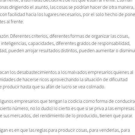
nas dirigiendo el asunto, las cosas se podrían hacer de otra manera,
 con facilidad hacia los lugares necesarios, por el solo hecho de pone
s al frente.
zón. Diferentes criterios, diferentes formas de organizar las cosas,
, inteligencias, capacidades, diferentes grados de responsabilidad,
ad, pueden arrojar resultados distintos, pueden aumentar o disminui
acan los desabastecimientos a los malvados empresarios quienes al
nidades de hacerse ricos aprovechando la situación de dificultad
e producir hasta que su afán de lucro se vea colmado.
algunos empresarios que tengan la codicia como forma de conducirs
 cierto número, no lo dudo) lo cierto es que si se priva a las empresas
de sus mercados, del rendimiento de lo producido, tienen que parar.
aigan es en que las reglas para producir cosas, para venderlas, para