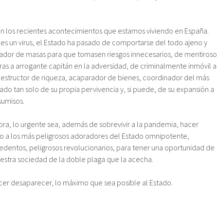
n los recientes acontecimientos que estamos viviendo en España.
 un virus, el Estado ha pasado de comportarse del todo ajeno y
dor de masas para que tomasen riesgos innecesarios, de mentiroso
fras a arrogante capitán en la adversidad, de criminalmente inmóvil a
 destructor de riqueza, acaparador de bienes, coordinador del más
o tan solo de su propia pervivencia y, si puede, de su expansión a
sumisos.
a, lo urgente sea, además de sobrevivir a la pandemia, hacer
o a los más peligrosos adoradores del Estado omnipotente,
rredentos, peligrosos revolucionarios, para tener una oportunidad de
nuestra sociedad de la doble plaga que la acecha.
cer desaparecer, lo máximo que sea posible al Estado.