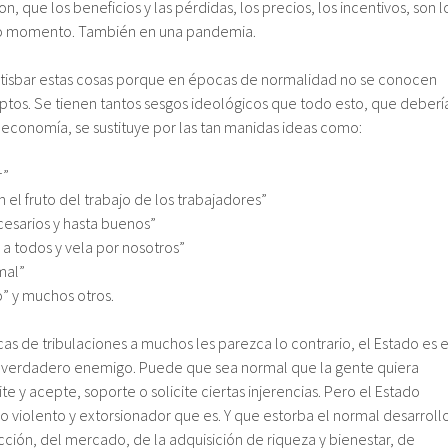
son, que los beneficios y las pérdidas, los precios, los incentivos, son l
do momento. También en una pandemia.
 a atisbar estas cosas porque en épocas de normalidad no se conocen
eptos. Se tienen tantos sesgos ideológicos que todo esto, que deberí
 economía, se sustituye por las tan manidas ideas como:
r”
 el fruto del trabajo de los trabajadores”
cesarios y hasta buenos”
 a todos y vela por nosotros”
mal”
o” y muchos otros.
s de tribulaciones a muchos les parezca lo contrario, el Estado es e
l verdadero enemigo. Puede que sea normal que la gente quiera
te y acepte, soporte o solicite ciertas injerencias. Pero el Estado
o violento y extorsionador que es. Y que estorba el normal desarroll
cción, del mercado, de la adquisición de riqueza y bienestar, de