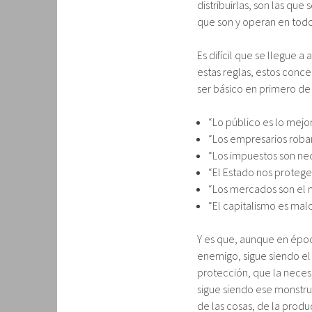
distribuirlas, son las que 
que son y operan en to
Es difícil que se llegue
estas reglas, estos conc
ser básico en primero de
“Lo público es lo mejo
“Los empresarios roban
“Los impuestos son ne
“El Estado nos protege
“Los mercados son el 
“El capitalismo es mal
Y es que, aunque en época
enemigo, sigue siendo e
protección, que la necesi
sigue siendo ese monstru
de las cosas, de la produ