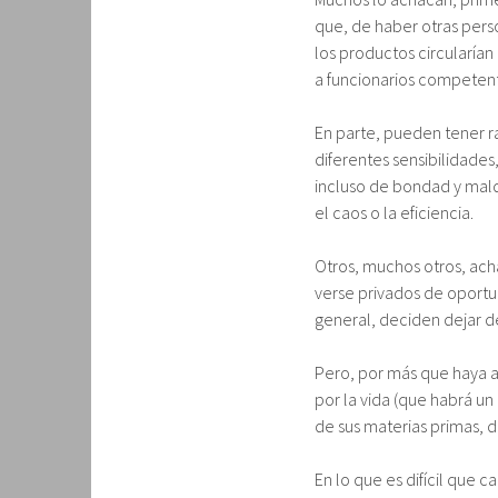
que, de haber otras perso
los productos circularían
a funcionarios competente
En parte, pueden tener ra
diferentes sensibilidades
incluso de bondad y mald
el caos o la eficiencia.
Otros, muchos otros, ach
verse privados de oportu
general, deciden dejar d
Pero, por más que haya 
por la vida (que habrá un
de sus materias primas, 
En lo que es difícil que c