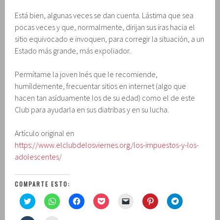
Está bien, algunas veces se dan cuenta. Lástima que sea
pocas veces y que, normalmente, dirijan sus iras hacia el
sitio equivocado e invoquen, para corregir la situación, a un
Estado más grande, más expoliador.
Permítame la joven Inés que le recomiende,
humíldemente, frecuentar sitios en internet (algo que
hacen tan asíduamente los de su edad) como el de este
Club para ayudarla en sus diatribas y en su lucha.
Artículo original en
https://www.elclubdelosviernes.org/los-impuestos-y-los-
adolescentes/
COMPARTE ESTO:
H
H
H
H
H
H
H
a
a
a
a
a
a
a
z
z
z
z
z
z
z
c
c
c
c
c
c
c