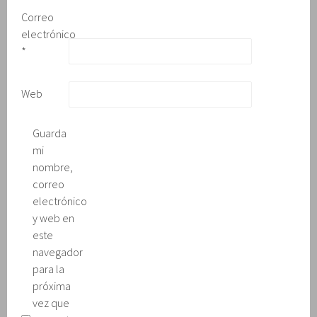
u
Correo
e
v
electrónico
a
)
*
Web
Guarda
mi
nombre,
correo
electrónico
y web en
este
navegador
para la
próxima
vez que