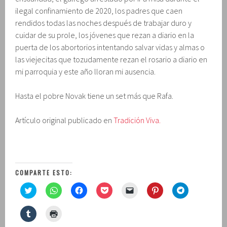
ilegal confinamiento de 2020, los padres que caen
rendidos todas las noches después de trabajar duro y
cuidar de su prole, los jóvenes que rezan a diario en la
puerta de los abortorios intentando salvar vidas y almas o
las viejecitas que tozudamente rezan el rosario a diario en
mi parroquia y este año lloran mi ausencia.
Hasta el pobre Novak tiene un set más que Rafa.
Artículo original publicado en
Tradición Viva.
COMPARTE ESTO:
H
H
H
H
H
H
H
a
a
a
a
a
a
a
z
z
z
z
z
z
z
c
c
c
c
c
c
c
H
H
l
l
l
l
l
l
l
a
a
i
i
i
i
i
i
i
z
z