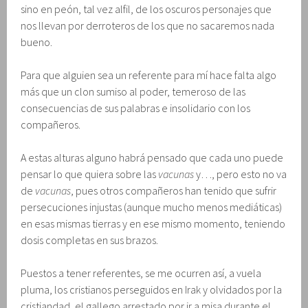
sino en peón, tal vez alfil, de los oscuros personajes que
nos llevan por derroteros de los que no sacaremos nada
bueno.
Para que alguien sea un referente para mí hace falta algo
más que un clon sumiso al poder, temeroso de las
consecuencias de sus palabras e insolidario con los
compañeros.
A estas alturas alguno habrá pensado que cada uno puede
pensar lo que quiera sobre las
vacunas
y…, pero esto no va
de
vacunas
, pues otros compañeros han tenido que sufrir
persecuciones injustas (aunque mucho menos mediáticas)
en esas mismas tierras y en ese mismo momento, teniendo
dosis completas en sus brazos.
Puestos a tener referentes, se me ocurren así, a vuela
pluma, los cristianos perseguidos en Irak y olvidados por la
cristiandad, el gallego arrestado por ir a misa durante el