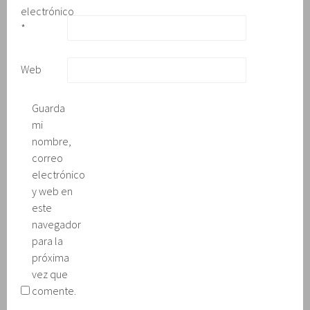
v
electrónico
a
)
*
Web
Guarda
mi
nombre,
correo
electrónico
y web en
este
navegador
para la
próxima
vez que
comente.