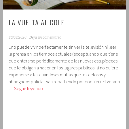
LA VUELTA AL COLE
30/08/2020
Deja un comentario
Uno puede vivir perfectamente sin ver la televisión ni leer
la prensa en los tiempos actuales (exceptuando que tiene
que enterarse periódicamente de las nuevas estupideces
que le obligan a hacer en los lugares públicos, si no quiere
exponerse a las cuantiosas multas que los celosos y
abnegados policías van repartiendo por doquier). El verano
La
…
Seguir leyendo
vuelta
al
cole