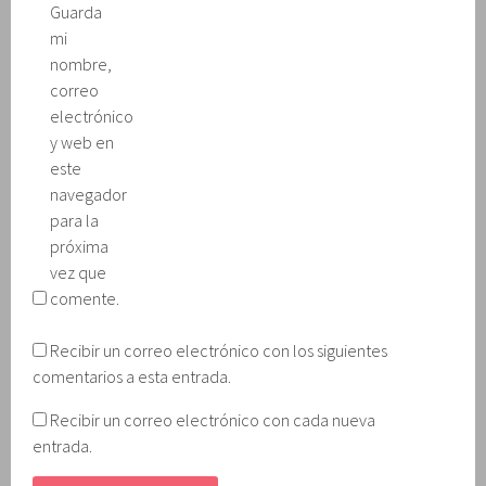
Guarda
mi
nombre,
correo
electrónico
y web en
este
navegador
para la
próxima
vez que
comente.
Recibir un correo electrónico con los siguientes
comentarios a esta entrada.
Recibir un correo electrónico con cada nueva
entrada.