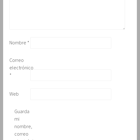
e
n
t
a
n
a
n
u
e
v
Nombre
*
a
)
Correo
electrónico
*
Web
Guarda
mi
nombre,
correo