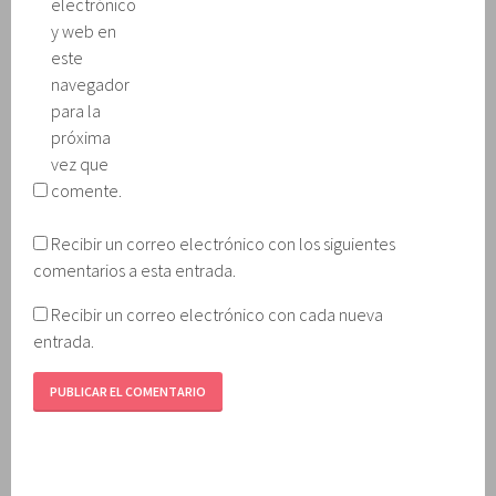
electrónico
y web en
este
navegador
para la
próxima
vez que
comente.
Recibir un correo electrónico con los siguientes
comentarios a esta entrada.
Recibir un correo electrónico con cada nueva
entrada.