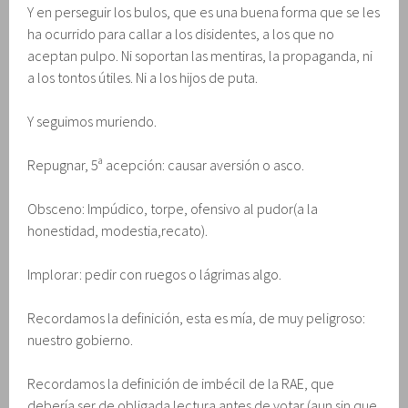
Y en perseguir los bulos, que es una buena forma que se les
ha ocurrido para callar a los disidentes, a los que no
aceptan pulpo. Ni soportan las mentiras, la propaganda, ni
a los tontos útiles. Ni a los hijos de puta.
Y seguimos muriendo.
Repugnar, 5ª acepción: causar aversión o asco.
Obsceno: Impúdico, torpe, ofensivo al pudor(a la
honestidad, modestia,recato).
Implorar: pedir con ruegos o lágrimas algo.
Recordamos la definición, esta es mía, de muy peligroso:
nuestro gobierno.
Recordamos la definición de imbécil de la RAE, que
debería ser de obligada lectura antes de votar (aun sin que