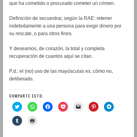
que ha cometido o procurado cometer un crimen.
Definición de secuestrar, según la RAE: retener
indebidamente a una persona para exigir dinero por
su rescate, o para otros fines.
Y deseamos, de corazón, la total y completa
recuperación de cuantos aquí se citan.
P.d.: el (no) uso de las mayúsculas es, cómo no,
deliberado.
COMPARTE ESTO:
H
H
H
H
H
H
H
a
a
a
a
a
a
a
z
z
z
z
z
z
z
c
c
c
c
c
c
c
H
H
l
l
l
l
l
l
l
a
a
i
i
i
i
i
i
i
z
z
c
c
c
c
c
c
c
c
c
p
p
p
p
p
p
p
l
l