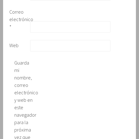
Correo
electrónico
*
Web
Guarda
mi
nombre,
correo
electrónico
y web en
este
navegador
para la
próxima
vez que