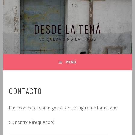
Saltar
al
contenido
DESDE LA TENÁ
NO QUEDA SINO BATIRNOS
MENÚ
CONTACTO
Para contactar conmigo, rellena el siguiente formulario
Su nombre (requerido)