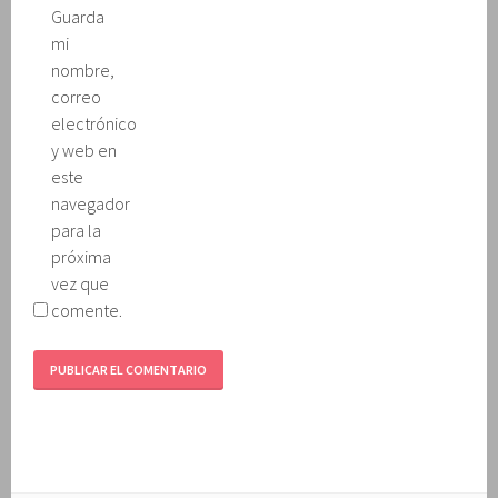
Guarda
mi
nombre,
correo
electrónico
y web en
este
navegador
para la
próxima
vez que
comente.