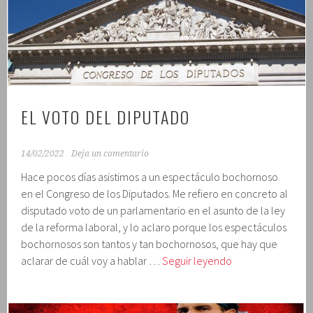
castellanas
EL VOTO DEL DIPUTADO
14/02/2022
Deja un comentario
Hace pocos días asistimos a un espectáculo bochornoso
en el Congreso de los Diputados. Me refiero en concreto al
disputado voto de un parlamentario en el asunto de la ley
de la reforma laboral, y lo aclaro porque los espectáculos
bochornosos son tantos y tan bochornosos, que hay que
El
aclarar de cuál voy a hablar …
Seguir leyendo
voto
del
diputado