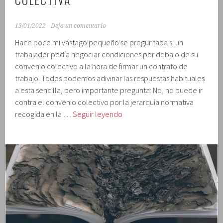
13/01/2022
Deja un comentario
Hace poco mi vástago pequeño se preguntaba si un
trabajador podía negociar condiciones por debajo de su
convenio colectivo a la hora de firmar un contrato de
trabajo. Todos podemos adivinar las respuestas habituales
a esta sencilla, pero importante pregunta: No, no puede ir
contra el convenio colectivo por la jerarquía normativa
La
recogida en la …
Seguir leyendo
trampa
de
la
negociación
colectiva