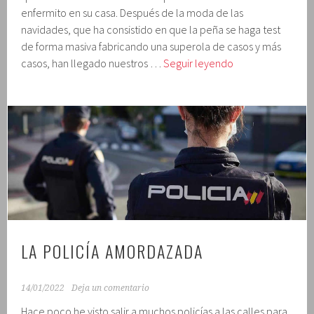
enfermito en su casa. Después de la moda de las
navidades, que ha consistido en que la peña se haga test
de forma masiva fabricando una superola de casos y más
El
casos, han llegado nuestros …
Seguir leyendo
médico
es
usted
LA POLICÍA AMORDAZADA
14/01/2022
Deja un comentario
Hace poco he visto salir a muchos policías a las calles para