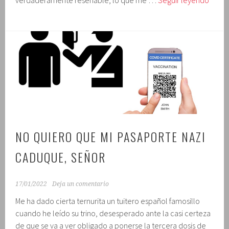
COVI
y
tribun
NO QUIERO QUE MI PASAPORTE NAZI
CADUQUE, SEÑOR
17/01/2022
Deja un comentario
Me ha dado cierta ternurita un tuitero español famosillo
cuando he leído su trino, desesperado ante la casi certeza
de que se va a ver obligado a ponerse la tercera dosis de