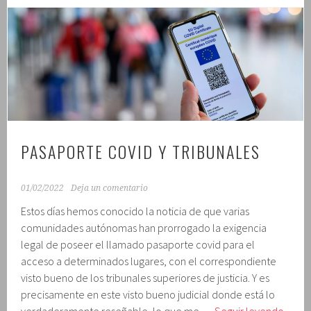
PASAPORTE COVID Y TRIBUNALES
01/02/2022
Deja un comentario
Estos días hemos conocido la noticia de que varias
comunidades autónomas han prorrogado la exigencia
legal de poseer el llamado pasaporte covid para el
acceso a determinados lugares, con el correspondiente
visto bueno de los tribunales superiores de justicia. Y es
precisamente en este visto bueno judicial donde está lo
Pasap
verdaderamente reseñable, lo que me …
Seguir leyendo