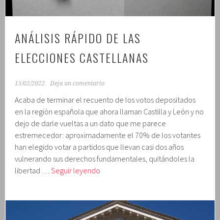
ANÁLISIS RÁPIDO DE LAS
ELECCIONES CASTELLANAS
15/02/2022
Deja un comentario
Acaba de terminar el recuento de los votos depositados
en la región española que ahora llaman Castilla y León y no
dejo de darle vueltas a un dato que me parece
estremecedor: aproximadamente el 70% de los votantes
han elegido votar a partidos que llevan casi dos años
vulnerando sus derechos fundamentales, quitándoles la
Análisis
libertad …
Seguir leyendo
rápido
de
las
elecciones