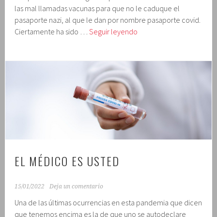
las mal llamadas vacunas para que no le caduque el
pasaporte nazi, al que le dan por nombre pasaporte covid.
No
Ciertamente ha sido …
Seguir leyendo
quiero
que
mi
pasaporte
nazi
caduque,
señor
EL MÉDICO ES USTED
15/01/2022
Deja un comentario
Una de las últimas ocurrencias en esta pandemia que dicen
que tenemos encima es la de que uno se autodeclare