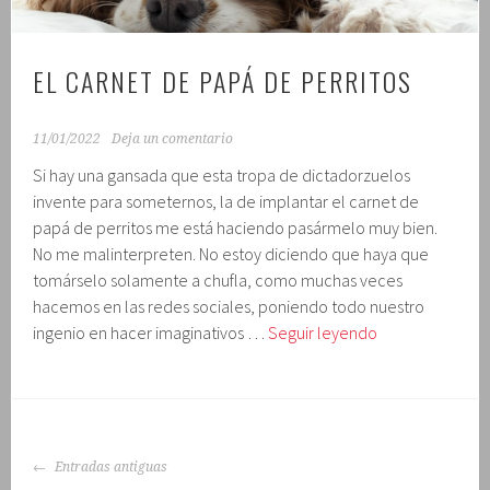
EL CARNET DE PAPÁ DE PERRITOS
11/01/2022
Deja un comentario
Si hay una gansada que esta tropa de dictadorzuelos
invente para someternos, la de implantar el carnet de
papá de perritos me está haciendo pasármelo muy bien.
No me malinterpreten. No estoy diciendo que haya que
tomárselo solamente a chufla, como muchas veces
hacemos en las redes sociales, poniendo todo nuestro
El
ingenio en hacer imaginativos …
Seguir leyendo
carnet
de
papá
de
IR
perritos
Entradas antiguas
A