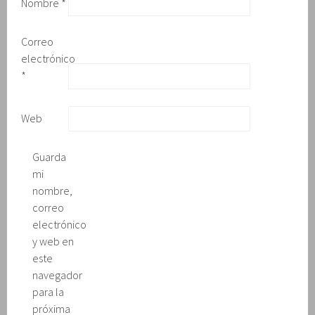
Nombre
*
n
a
n
u
Correo
e
v
electrónico
a
)
*
Web
Guarda
mi
nombre,
correo
electrónico
y web en
este
navegador
para la
próxima