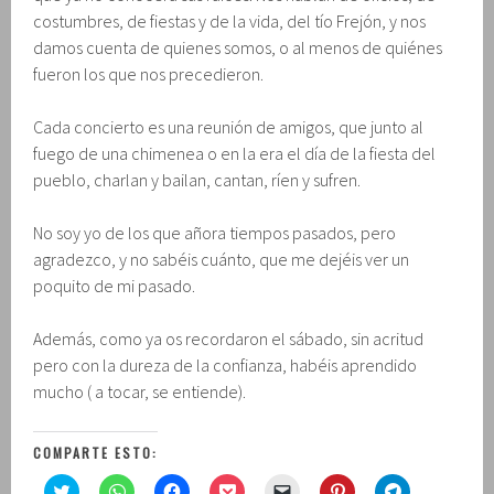
costumbres, de fiestas y de la vida, del tío Frejón, y nos
damos cuenta de quienes somos, o al menos de quiénes
fueron los que nos precedieron.
Cada concierto es una reunión de amigos, que junto al
fuego de una chimenea o en la era el día de la fiesta del
pueblo, charlan y bailan, cantan, ríen y sufren.
No soy yo de los que añora tiempos pasados, pero
agradezco, y no sabéis cuánto, que me dejéis ver un
poquito de mi pasado.
Además, como ya os recordaron el sábado, sin acritud
pero con la dureza de la confianza, habéis aprendido
mucho ( a tocar, se entiende).
COMPARTE ESTO:
H
H
H
H
H
H
H