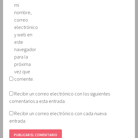
mi
nombre,
correo
electrónico
y web en
este
navegador
para la
próxima
vez que
comente.
Recibir un correo electrónico con los siguientes
comentarios a esta entrada.
Recibir un correo electrónico con cada nueva
entrada.