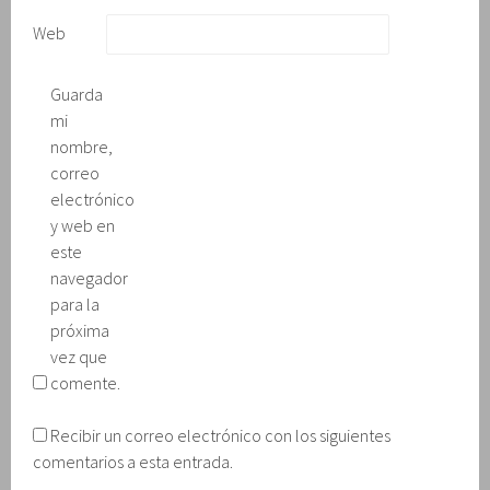
Web
Guarda
mi
nombre,
correo
electrónico
y web en
este
navegador
para la
próxima
vez que
comente.
Recibir un correo electrónico con los siguientes
comentarios a esta entrada.