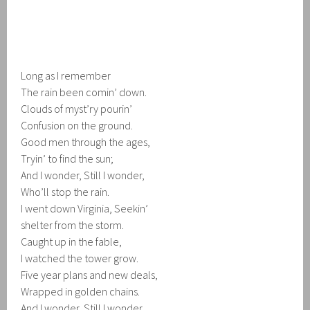
Long as I remember
The rain been comin’ down.
Clouds of myst’ry pourin’
Confusion on the ground.
Good men through the ages,
Tryin’ to find the sun;
And I wonder, Still I wonder,
Who’ll stop the rain.
I went down Virginia, Seekin’
shelter from the storm.
Caught up in the fable,
I watched the tower grow.
Five year plans and new deals,
Wrapped in golden chains.
And I wonder, Still I wonder