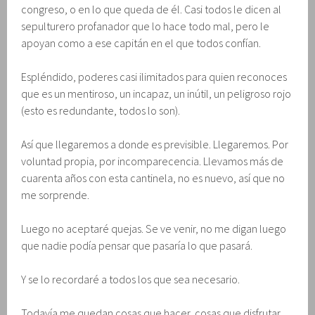
congreso, o en lo que queda de él. Casi todos le dicen al
sepulturero profanador que lo hace todo mal, pero le
apoyan como a ese capitán en el que todos confían.
Espléndido, poderes casi ilimitados para quien reconoces
que es un mentiroso, un incapaz, un inútil, un peligroso rojo
(esto es redundante, todos lo son).
Así que llegaremos a donde es previsible. Llegaremos. Por
voluntad propia, por incomparecencia. Llevamos más de
cuarenta años con esta cantinela, no es nuevo, así que no
me sorprende.
Luego no aceptaré quejas. Se ve venir, no me digan luego
que nadie podía pensar que pasaría lo que pasará.
Y se lo recordaré a todos los que sea necesario.
Todavía me quedan cosas que hacer, cosas que disfrutar,