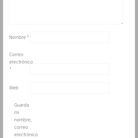
n
t
a
n
a
n
u
e
v
Nombre
*
a
)
Correo
electrónico
*
Web
Guarda
mi
nombre,
correo
electrónico