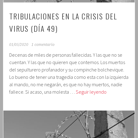
TRIBULACIONES EN LA CRISIS DEL
VIRUS (DÍA 49)
01/05/2020
1 comentario
Decenas de miles de personas fallecidas. Y las que no se
cuentan. Y las que no quieren que contemos. Los muertos
del sepulturero profanador y su compinche bolchevique.
Lo bueno de tener una tragedia como esta con la izquierda
al mando, no me negarán, es que no hay muertos, nadie
Tribulaciones
fallece. Si acaso, una molesta …
Seguir leyendo
en
la
crisis
del
virus
(día