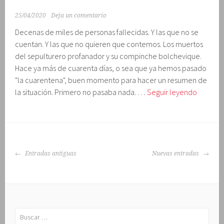
25/04/2020
Deja un comentario
Decenas de miles de personas fallecidas. Y las que no se
cuentan. Y las que no quieren que contemos. Los muertos
del sepulturero profanador y su compinche bolchevique.
Hace ya más de cuarenta días, o sea que ya hemos pasado
"la cuarentena", buen momento para hacer un resumen de
Tribulac
la situación. Primero no pasaba nada. …
Seguir leyendo
en
la
crisis
del
IR
virus
Entradas antiguas
Nuevas entradas
A
(día
LAS
43)
ENTRADAS
Buscar: