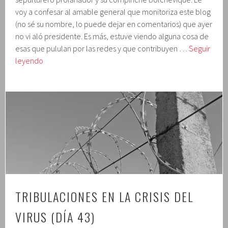
voy a confesar al amable general que monitoriza este blog
(no sé su nombre, lo puede dejar en comentarios) que ayer
no vi aló presidente. Es más, estuve viendo alguna cosa de
esas que pululan por las redes y que contribuyen …
Seguir
Tribulaciones
leyendo
en
la
crisis
del
virus
(día
44)
TRIBULACIONES EN LA CRISIS DEL
VIRUS (DÍA 43)