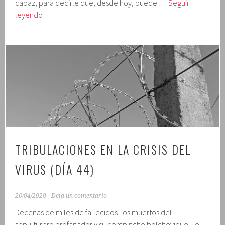
capaz, para decirle que, desde hoy, puede …
Seguir
Tribulaciones
leyendo
en
la
crisis
del
virus
(día
45)
TRIBULACIONES EN LA CRISIS DEL
VIRUS (DÍA 44)
26/04/2020
Deja un comentario
Decenas de miles de fallecidos.Los muertos del
sepulturero profanador y su compinche bolchevique. Le