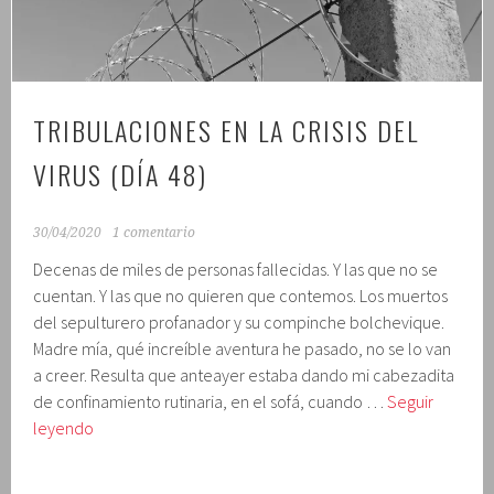
49)
TRIBULACIONES EN LA CRISIS DEL
VIRUS (DÍA 48)
30/04/2020
1 comentario
Decenas de miles de personas fallecidas. Y las que no se
cuentan. Y las que no quieren que contemos. Los muertos
del sepulturero profanador y su compinche bolchevique.
Madre mía, qué increíble aventura he pasado, no se lo van
a creer. Resulta que anteayer estaba dando mi cabezadita
de confinamiento rutinaria, en el sofá, cuando …
Seguir
Tribulaciones
leyendo
en
la