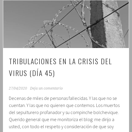
crisis
del
virus
(día
48)
TRIBULACIONES EN LA CRISIS DEL
VIRUS (DÍA 45)
27/04/2020
Deja un comentario
Decenas de miles de personas fallecidas. Y las que no se
cuentan. Y las que no quieren que contemos. Los muertos
del sepulturero profanador y su compinche bolchevique.
Querido general que me monitoriza el blog: me dirijo a
usted, con todo el respeto y consideración de que soy