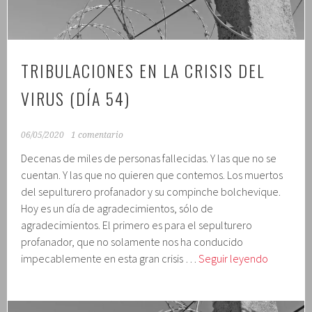
TRIBULACIONES EN LA CRISIS DEL
VIRUS (DÍA 54)
06/05/2020
1 comentario
Decenas de miles de personas fallecidas. Y las que no se
cuentan. Y las que no quieren que contemos. Los muertos
del sepulturero profanador y su compinche bolchevique.
Hoy es un día de agradecimientos, sólo de
agradecimientos. El primero es para el sepulturero
profanador, que no solamente nos ha conducido
Tribulaci
impecablemente en esta gran crisis …
Seguir leyendo
en
la
crisis