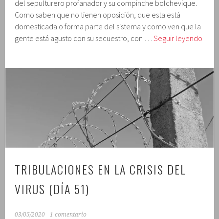
del sepulturero profanador y su compinche bolchevique.
Como saben que no tienen oposición, que esta está
domesticada o forma parte del sistema y como ven que la
Tribu
gente está agusto con su secuestro, con …
Seguir leyendo
en
la
crisis
del
virus
(día
52)
TRIBULACIONES EN LA CRISIS DEL
VIRUS (DÍA 51)
03/05/2020
1 comentario