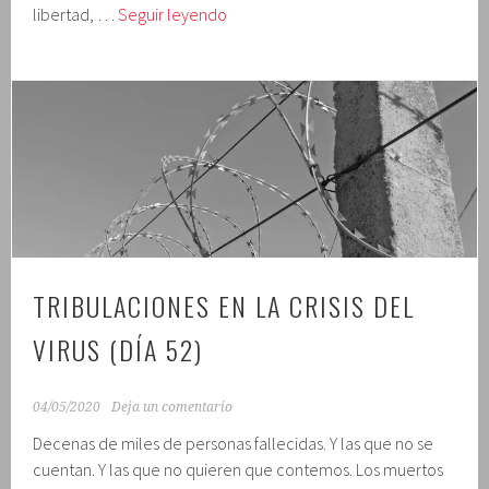
Tribulaciones
libertad, …
Seguir leyendo
en
la
crisis
del
virus
(día
53)
TRIBULACIONES EN LA CRISIS DEL
VIRUS (DÍA 52)
04/05/2020
Deja un comentario
Decenas de miles de personas fallecidas. Y las que no se
cuentan. Y las que no quieren que contemos. Los muertos