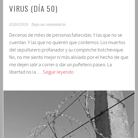
VIRUS (DÍA 50)
02/05/2020
Deja un comentario
Decenas de miles de personas fallecidas. Y las que no se
cuentan. Y las que no quieren que contemos. Los muertos
del sepulturero profanador y su compinche bolchevique.
No, no me siento mejor ni más aliviado por el hecho de que
me dejen salir a correr o dar un puñetero paseo. La
Tribulaciones
libertad no la …
Seguir leyendo
en
la
crisis
del
virus
(día
50)