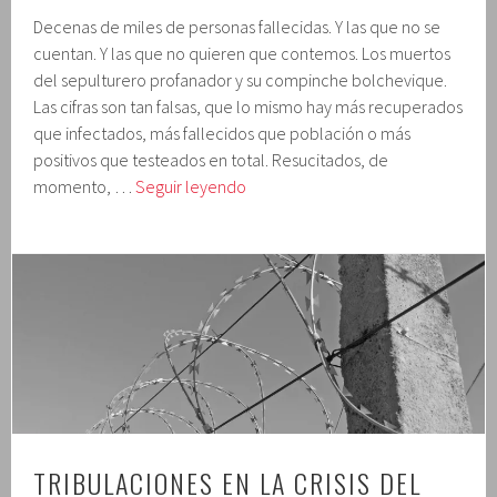
Decenas de miles de personas fallecidas. Y las que no se
cuentan. Y las que no quieren que contemos. Los muertos
del sepulturero profanador y su compinche bolchevique.
Las cifras son tan falsas, que lo mismo hay más recuperados
que infectados, más fallecidos que población o más
positivos que testeados en total. Resucitados, de
Tribulaciones
momento, …
Seguir leyendo
en
la
crisis
del
virus
(día
51)
TRIBULACIONES EN LA CRISIS DEL