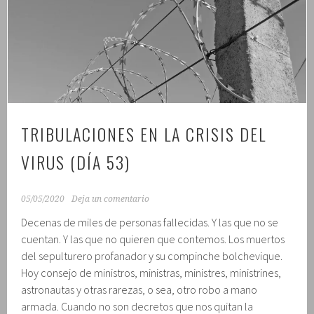
del
virus
(día
54)
TRIBULACIONES EN LA CRISIS DEL
VIRUS (DÍA 53)
05/05/2020
Deja un comentario
Decenas de miles de personas fallecidas. Y las que no se
cuentan. Y las que no quieren que contemos. Los muertos
del sepulturero profanador y su compinche bolchevique.
Hoy consejo de ministros, ministras, ministres, ministrines,
astronautas y otras rarezas, o sea, otro robo a mano
armada. Cuando no son decretos que nos quitan la